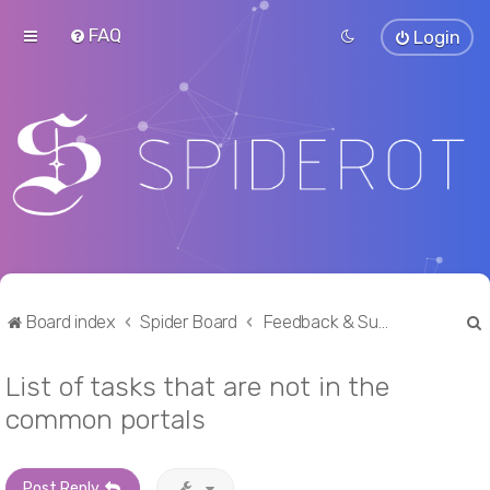
FAQ
Login
Board index
Spider Board
Feedback & Suggestions
List of tasks that are not in the
r
common portals
Post Reply