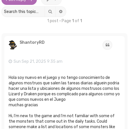
Search
Advanced search
1 post • Page
1
of
1
ShantoryRD
Quote
Sun Sep 21, 2025 9:35 am
Hola soy nuevo en el juego y no tengo conocimiento de
algunos mostruos que salen las tareas diarias alguein podria
hacer una lista y ubicaiones de algunos mostrusos como los
Lizard y Draken porque es complicado para algunos como yo
que comos nuevos en el Juego
muchas gracias
Hi, I'm new to the game and I'm not familiar with some of
the monsters that come out in the daily tasks. Could
someone make a list and locations of some monsters like