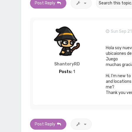
Post Reply
Sun Sep 21
Hola soy nuev
ubicaiones de
Juego
ShantoryRD
muchas graci
Posts:
1
Hi, I'm new t
and locations
me?
Thank you ve
Post Reply