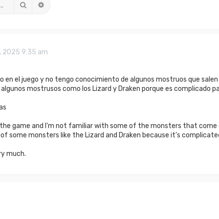
Search
Advanced search
, 2025 9:35 am
o en el juego y no tengo conocimiento de algunos mostruos que salen la
 algunos mostrusos como los Lizard y Draken porque es complicado p
as
o the game and I'm not familiar with some of the monsters that come o
 of some monsters like the Lizard and Draken because it's complicate
ry much.