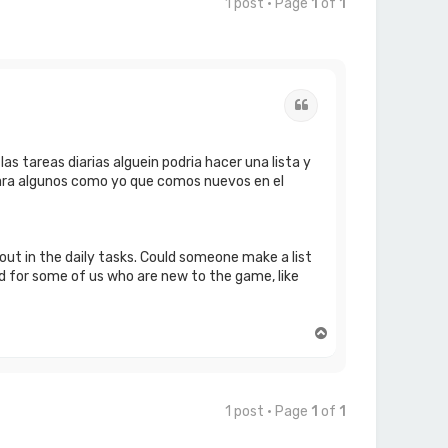
1 post • Page
1
of
1
Quote
s tareas diarias alguein podria hacer una lista y
ara algunos como yo que comos nuevos en el
ut in the daily tasks. Could someone make a list
d for some of us who are new to the game, like
T
o
p
1 post • Page
1
of
1