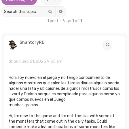
Search
Advanced search
1 post • Page
1
of
1
ShantoryRD
Quote
Sun Sep 21, 2025 9:35 am
Hola soy nuevo en el juego y no tengo conocimiento de
algunos mostruos que salen las tareas diarias alguein podria
hacer una lista y ubicaiones de algunos mostrusos como los
Lizard y Draken porque es complicado para algunos como yo
que comos nuevos en el Juego
muchas gracias
Hi, I'm new to the game and I'm not familiar with some of
the monsters that come out in the daily tasks. Could
someone make a list and locations of some monsters like