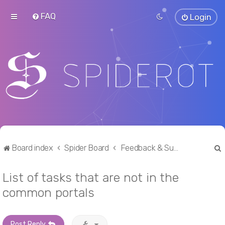
FAQ
Login
Board index
Spider Board
Feedback & Suggestions
List of tasks that are not in the
r
common portals
Post Reply