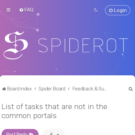
FAQ
Login
Board index
Spider Board
Feedback & Suggestions
List of tasks that are not in the
r
common portals
Post Reply