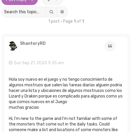
Search
Advanced search
1 post • Page
1
of
1
ShantoryRD
Quote
Sun Sep 21, 2025 9:35 am
Hola soy nuevo en el juego y no tengo conocimiento de
algunos mostruos que salen las tareas diarias alguein podria
hacer una lista y ubicaiones de algunos mostrusos como los
Lizard y Draken porque es complicado para algunos como yo
que comos nuevos en el Juego
muchas gracias
Hi, I'm new to the game and I'm not familiar with some of
the monsters that come out in the daily tasks. Could
someone make a list and locations of some monsters like