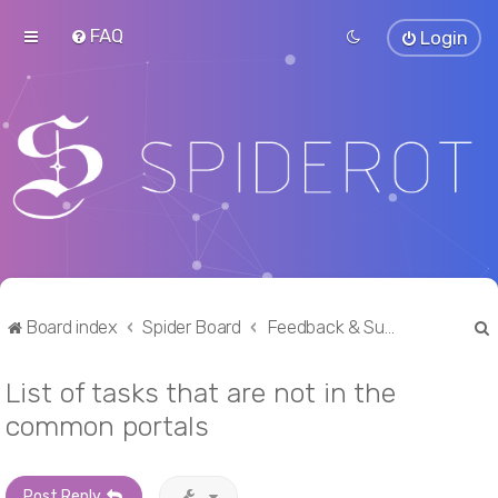
FAQ
Login
Board index
Spider Board
Feedback & Suggestions
List of tasks that are not in the
r
common portals
Post Reply