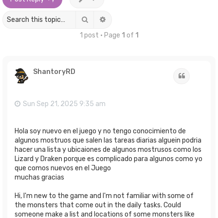
Search
Advanced search
1 post • Page
1
of
1
ShantoryRD
Quote
Sun Sep 21, 2025 9:35 am
Hola soy nuevo en el juego y no tengo conocimiento de
algunos mostruos que salen las tareas diarias alguein podria
hacer una lista y ubicaiones de algunos mostrusos como los
Lizard y Draken porque es complicado para algunos como yo
que comos nuevos en el Juego
muchas gracias
Hi, I'm new to the game and I'm not familiar with some of
the monsters that come out in the daily tasks. Could
someone make a list and locations of some monsters like