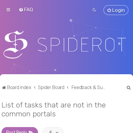
FAQ
Login
Board index
Spider Board
Feedback & Suggestions
List of tasks that are not in the
r
common portals
Post Reply