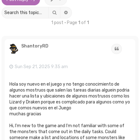
Search
Advanced search
1 post • Page
1
of
1
ShantoryRD
Quote
Sun Sep 21, 2025 9:35 am
Hola soy nuevo en el juego y no tengo conocimiento de
algunos mostruos que salen las tareas diarias alguein podria
hacer una lista y ubicaiones de algunos mostrusos como los
Lizard y Draken porque es complicado para algunos como yo
que comos nuevos en el Juego
muchas gracias
Hi, I'm new to the game and I'm not familiar with some of
the monsters that come out in the daily tasks. Could
someone make a list and locations of some monsters like