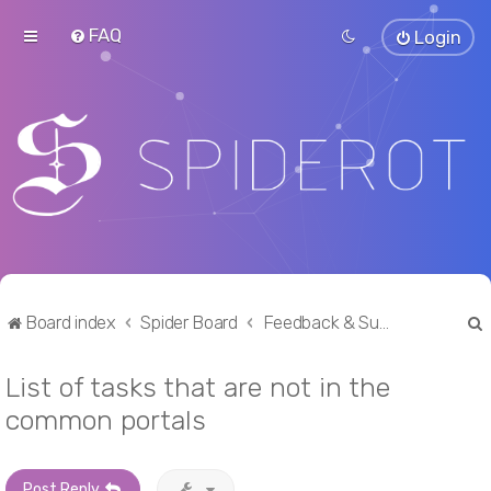
FAQ
Login
Board index
Spider Board
Feedback & Suggestions
List of tasks that are not in the
r
common portals
Post Reply