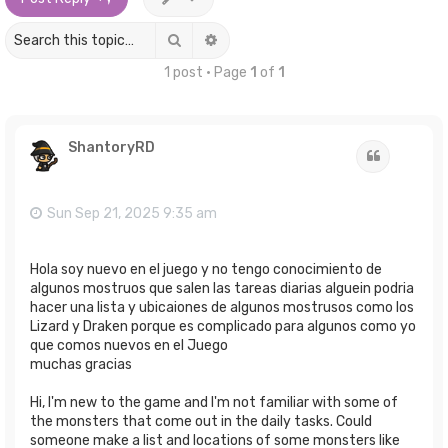
Search
Advanced search
1 post • Page
1
of
1
ShantoryRD
Quote
Sun Sep 21, 2025 9:35 am
Hola soy nuevo en el juego y no tengo conocimiento de
algunos mostruos que salen las tareas diarias alguein podria
hacer una lista y ubicaiones de algunos mostrusos como los
Lizard y Draken porque es complicado para algunos como yo
que comos nuevos en el Juego
muchas gracias
Hi, I'm new to the game and I'm not familiar with some of
the monsters that come out in the daily tasks. Could
someone make a list and locations of some monsters like